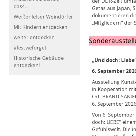
der DDR-Zeit umfa
dass...
Getas aus Japan, S
dokumentieren die
Weißenfelser Weindörfer
„Mitgliedern“ der
Mit Kindern entdecken
weiter entdecken
Sonderausstel
#lestweforget
Historische Gebäude
„Und doch: Liebe
entdecken!
6. September 2026
Ausstellung Kuns
in Kooperation mi
Ort: BRAND-SANIER
6. September 2026
Von 6. September 
doch: LIEBE“ einem
Gefühlswelt. Die