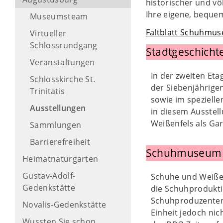
historischer und vö
Ihre eigene, beque
Museumsteam
Faltblatt Schuhmu
Virtueller
Schlossrundgang
Stadtgeschicht
Veranstaltungen
In der zweiten Eta
Schlosskirche St.
der Siebenjährigen
Trinitatis
sowie im spezielle
Ausstellungen
in diesem Ausstell
Weißenfels als Ga
Sammlungen
Barrierefreiheit
Schuhmuseum
Heimatnaturgarten
Gustav-Adolf-
Schuhe und Weißen
Gedenkstätte
die Schuhprodukti
Schuhproduzenten 
Novalis-Gedenkstätte
Einheit jedoch nic
Wussten Sie schon,