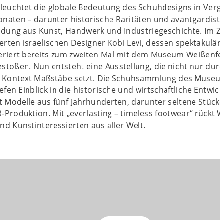
eleuchtet die globale Bedeutung des Schuhdesigns in Ve
naten – darunter historische Raritäten und avantgardisti
indung aus Kunst, Handwerk und Industriegeschichte. Im
ierten israelischen Designer Kobi Levi, dessen spektakul
eriert bereits zum zweiten Mal mit dem Museum Weißenf
stoßen. Nun entsteht eine Ausstellung, die nicht nur dur
n Kontext Maßstäbe setzt. Die Schuhsammlung des Museu
iefen Einblick in die historische und wirtschaftliche Entw
t Modelle aus fünf Jahrhunderten, darunter seltene Stüc
Produktion. Mit „everlasting – timeless footwear“ rückt
d Kunstinteressierten aus aller Welt.