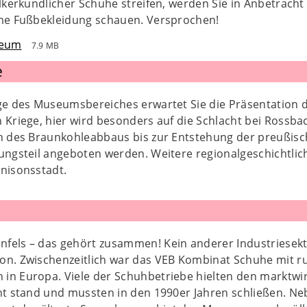
lkerkundlicher Schuhe streifen, werden Sie in Anbetrach
me Fußbekleidung schauen. Versprochen!
seum
7.9 MB
e
ge des Museumsbereiches erwartet Sie die Präsentation d
 Kriege, hier wird besonders auf die Schlacht bei Rossba
n des Braunkohleabbaus bis zur Entstehung der preußisch
ungsteil angeboten werden. Weitere regionalgeschichtlic
rnisonsstadt.
fels – das gehört zusammen! Kein anderer Industriesekto
on. Zwischenzeitlich war das VEB Kombinat Schuhe mit ru
in Europa. Viele der Schuhbetriebe hielten den marktwi
ht stand und mussten in den 1990er Jahren schließen. Ne