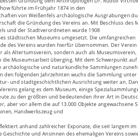
 dessen Gründung dem Anthropologen Dr. Rudolf Vircho
chow führte im Frühjahr 1874 in den
chaften von Weißenfels archäologische Ausgrabungen du
rschaft die Gründung des Vereins an. Mit Beschluss des 
els und der Stadtverordneten wurde 1908
ines städtischen Museums umgesetzt. Die umfangreichen
e des Vereins wurden hierfür übernommen. Der Verein 
r als Altertumsverein, sondern auch als Museumsverein,
 in die Museumsarbeit überging. Mit dem Schwerpunkt auf
ie archäologische und naturkundliche Sammlungen zune
In den folgenden Jahrzehnten wuchs die Sammlung unter
tur- und stadtgeschichtlichen Ausrichtung weiter an. Da
Vereins gelang es dem Museum, einige Spezialsammlung
eute zu den größten und bedeutenden ihrer Art in Deuts
er, aber vor allem die auf 13.000 Objekte angewachsene 
inen, Handwerkszeug und
eflektiert anhand zahlreicher Exponate, die seit langem 
ie Geschichte und Ansinnen des ehemaligen Vereins so