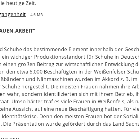
ie heutige Zeit.
rgangenheit
4.6 MB
RAUEN.ARBEIT“
nd Schuhe das bestimmende Element innerhalb der Geschic
ein wichtiger Produktionsstandort für Schuhe in Deutsch
n einen großen Beitrag zur wirtschaftlichen Entwicklung
on den etwa 6.000 Beschäftigten in der Weißenfelser Schu
eßbändern und Nähmaschinen wurden im Akkord z. B. im L
r Schuhe hergestellt. Die meisten Frauen nahmen ihre Arb
en wahr, sondern identifizierten sich mit ihrem Betrieb, i
aat. Umso härter traf es viele Frauen in Weißenfels, als 
keine Aussicht auf eine neue Beschäftigung hatten. Für viel
 Identitätskrise. Denn den meisten Frauen bot der Sozi
. Die Präsentation wurde gefördert durch das Land Sachs