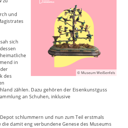
w zu
rch und
Magistrates
sah sich
 dessen
 heimatliche
hmend in
 der
© Museum Weißenfels
nk des
en
chland zählen. Dazu gehören der Eisenkunstguss
Sammlung an Schuhen, inklusive
im Depot schlummern und nun zum Teil erstmals
wie die damit eng verbundene Genese des Museums