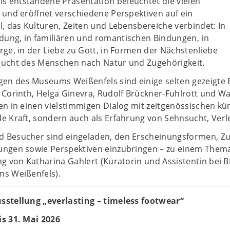
 entstandene Präsentation beleuchtet die vielen
 und eröffnet verschiedene Perspektiven auf ein
l, das Kulturen, Zeiten und Lebensbereiche verbindet: In
ung, in familiären und romantischen Bindungen, in
rge, in der Liebe zu Gott, in Formen der Nächstenliebe
sucht des Menschen nach Natur und Zugehörigkeit.
n des Museums Weißenfels sind einige selten gezeigte
 Corinth, Helga Ginevra, Rudolf Brückner-Fuhlrott und W
en in einen vielstimmigen Dialog mit zeitgenössischen kün
e Kraft, sondern auch als Erfahrung von Sehnsucht, Verle
d Besucher sind eingeladen, den Erscheinungsformen, Z
ngen sowie Perspektiven einzubringen – zu einem Thema, 
ung von Katharina Gahlert (Kuratorin und Assistentin be
ms Weißenfels).
sstellung „everlasting – timeless footwear“
is 31. Mai 2026