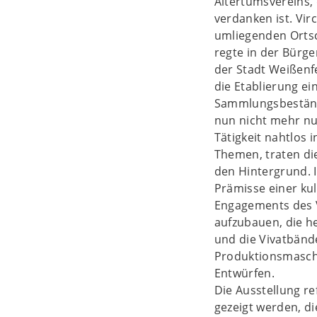
Altertumsvereins,
verdanken ist. Vir
umliegenden Orts
regte in der Bürge
der Stadt Weißenf
die Etablierung e
Sammlungsbeständ
nun nicht mehr nu
Tätigkeit nahtlos
Themen, traten d
den Hintergrund. 
Prämisse einer kul
Engagements des 
aufzubauen, die h
und die Vivatbänd
Produktionsmasch
Entwürfen.
Die Ausstellung r
gezeigt werden, d