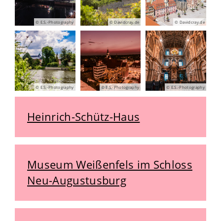
© E.S.-Photography
© Davidcray.de
© Davidcray.de
© E.S.-Photography
© E.S.-Photography
© E.S.-Photography
Heinrich-Schütz-Haus
Museum Weißenfels im Schloss
Neu-Augustusburg