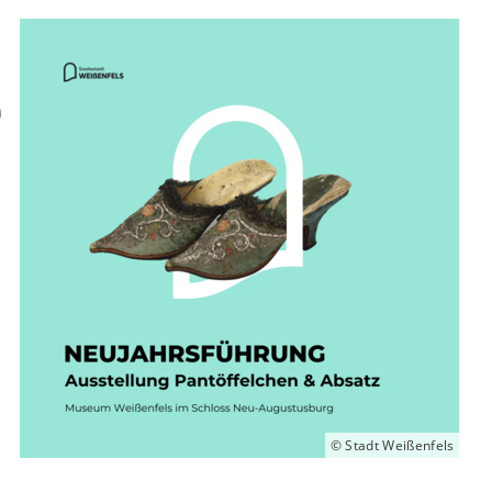
n
.
© Stadt Weißenfels