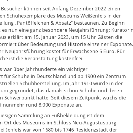
 Besucher können seit Anfang Dezember 2022 einen
ken Schuhexemplare des Museums Weißenfels in der
llung „Pantöffelchen & Absatz“ bestaunen. Zu Beginn
bt es nun eine ganz besondere Neujahrsführung: Kuratori
chus erklärt am 15. Januar 2023, um 15 Uhr Gästen die
ormiert über Bedeutung und Historie einzelner Exponate
er Neujahrsführung kostet für Erwachsene 5 Euro. Für
che ist die Veranstaltung kostenfrei.
s war über Jahrhunderte ein wichtiger
t für Schuhe in Deutschland und ab 1900 ein Zentrum
riellen Schuhherstellung. Im Jahr 1910 wurde in der
eum gegründet, das damals schon Schuhe und deren
en Schwerpunkt hatte. Seit diesem Zeitpunkt wuchs die
 nunmehr rund 8.000 Exponate an.
hiesigen Sammlung an Fußbekleidung ist dem
en Ort des Museums im Schloss Neu-Augustusburg
eißenfels war von 1680 bis 1746 Residenzstadt der