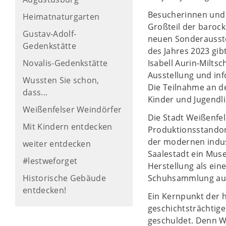
Besucherinnen und
Heimatnaturgarten
Großteil der baroc
Gustav-Adolf-
neuen Sonderausste
Gedenkstätte
des Jahres 2023 gi
Novalis-Gedenkstätte
Isabell Aurin-Milts
Ausstellung und inf
Wussten Sie schon,
Die Teilnahme an d
dass...
Kinder und Jugendli
Weißenfelser Weindörfer
Die Stadt Weißenfel
Mit Kindern entdecken
Produktionsstandor
der modernen indust
weiter entdecken
Saalestadt ein Mus
#lestweforget
Herstellung als ein
Historische Gebäude
Schuhsammlung auf
entdecken!
Ein Kernpunkt der 
geschichtsträchtig
geschuldet. Denn W