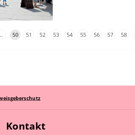
..
50
51
52
53
54
55
56
57
58
weisgeberschutz
Kontakt