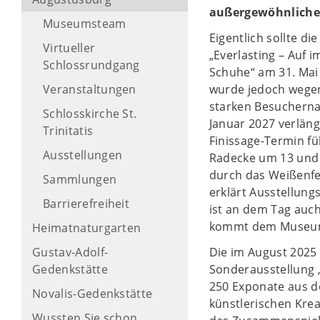
außergewöhnliche
Museumsteam
Eigentlich sollte d
Virtueller
„Everlasting – Auf 
Schlossrundgang
Schuhe“ am 31. Mai
Veranstaltungen
wurde jedoch wege
starken Besucherna
Schlosskirche St.
Januar 2027 verlän
Trinitatis
Finissage-Termin fü
Ausstellungen
Radecke um 13 und 
durch das Weißenf
Sammlungen
erklärt Ausstellung
Barrierefreiheit
ist an dem Tag auc
kommt dem Museum 
Heimatnaturgarten
Gustav-Adolf-
Die im August 2025
Gedenkstätte
Sonderausstellung „
250 Exponate aus 
Novalis-Gedenkstätte
künstlerischen Krea
Wussten Sie schon,