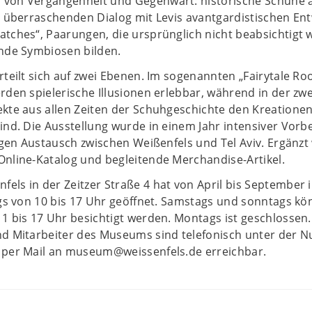
von Vergangenheit und Gegenwart: historische Schuhe a
n überraschenden Dialog mit Levis avantgardistischen En
tches“, Paarungen, die ursprünglich nicht beabsichtigt 
ende Symbiosen bilden.
rteilt sich auf zwei Ebenen. Im sogenannten „Fairytale Ro
rden spielerische Illusionen erlebbar, während in der zw
kte aus allen Zeiten der Schuhgeschichte den Kreationen
ind. Die Ausstellung wurde in einem Jahr intensiver Vorb
digen Austausch zwischen Weißenfels und Tel Aviv. Ergänzt 
Online-Katalog und begleitende Merchandise-Artikel.
els in der Zeitzer Straße 4 hat von April bis September
ags von 10 bis 17 Uhr geöffnet. Samstags und sonntags kö
1 bis 17 Uhr besichtigt werden. Montags ist geschlossen.
nd Mitarbeiter des Museums sind telefonisch unter der
 per Mail an museum@weissenfels.de erreichbar.