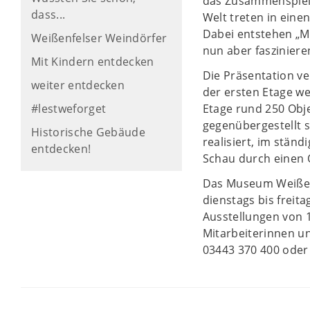
das Zusammenspiel 
dass...
Welt treten in eine
Dabei entstehen „Ma
Weißenfelser Weindörfer
nun aber faszinier
Mit Kindern entdecken
Die Präsentation ve
weiter entdecken
der ersten Etage we
#lestweforget
Etage rund 250 Obje
gegenübergestellt s
Historische Gebäude
realisiert, im stän
entdecken!
Schau durch einen 
Das Museum Weißenf
dienstags bis freit
Ausstellungen von 1
Mitarbeiterinnen u
03443 370 400 oder