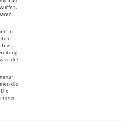
us aller
twürfen.
waren,
om“ in
eiten
 Levis
ereitung
wird die
 immer
nnen die
 Die
 Nummer