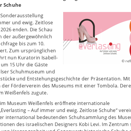
r Schuhe
ie Sonderausstellung
immer und ewig. Zeitlose
 2026 enden. Die Schau
n der außergewöhnlich
chfrage bis zum 10.
gert. Zum ursprünglichen
hrt nun Kuratorin Isabell-
© re
um 15 Uhr die Gäste
elser Schuhmuseum und
sstücke und Entstehungsgeschichte der Präsentation. Mit
h der Förderverein des Museums mit einer Tombola. Dere
Weißenfels zugute.
 im Museum Weißenfels eröffnete internationale
Everlasting – Auf immer und ewig. Zeitlose Schuhe“ verei
der international bedeutenden Schuhsammlung des Muse
tionen des israelischen Designers Kobi Levi. Im Zentrum 