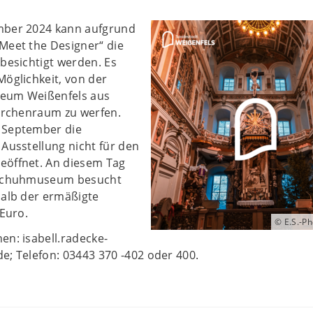
mber 2024 kann aufgrund
Meet the Designer“ die
 besichtigt werden. Es
Möglichkeit, von der
seum Weißenfels aus
Kirchenraum zu werfen.
 September die
 Ausstellung nicht für den
eöffnet. An diesem Tag
s Schuhmuseum besucht
halb der ermäßigte
 Euro.
© E.S.-P
en: isabell.radecke-
e; Telefon: 03443 370 -402 oder 400.