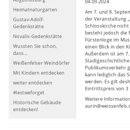
04.09.2024
Heimatnaturgarten
Am 7. und 8. Septe
der Veranstaltung „
Gustav-Adolf-
Schlosskirche nicht
Gedenkstätte
besteht jedoch die 
Novalis-Gedenkstätte
Fürstenloge im Mu
Wussten Sie schon,
einen Blick in den 
dass...
Außerdem ist am 7.
Stadtgeschichtliche
Weißenfelser Weindörfer
Publikumsverkehr g
Mit Kindern entdecken
kann lediglich da
werden. Es gilt des
weiter entdecken
Eintrittspreis von 3
#lestweforget
Weitere Information
Historische Gebäude
aurin@weissenfels.d
entdecken!