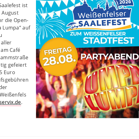
aalefest ist
. August
hr die Open-
a Lumpa“ auf
u
aller
n am Café
(Dammstraße
tig gefeiert
 5 Euro
ufsgebühren
 der
 Weißenfels
servix.de
.