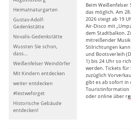
Beim Weißenfelser S
Heimatnaturgarten
das möglich. Am 28
2026 steigt ab 19 U
Gustav-Adolf-
Air-Disco mit „Ump
Gedenkstätte
dem Stadtbalkon. Z
Novalis-Gedenkstätte
mitreißender Musik 
Wussten Sie schon,
Stilrichtungen kan
dass...
und Bootsverleih 
1) bis 24 Uhr so rich
Weißenfelser Weindörfer
werden. Tickets für
Mit Kindern entdecken
zuzüglich Vorverka
gibt es ab sofort in
weiter entdecken
Touristinformation
#lestweforget
oder online über r
e
Historische Gebäude
entdecken!