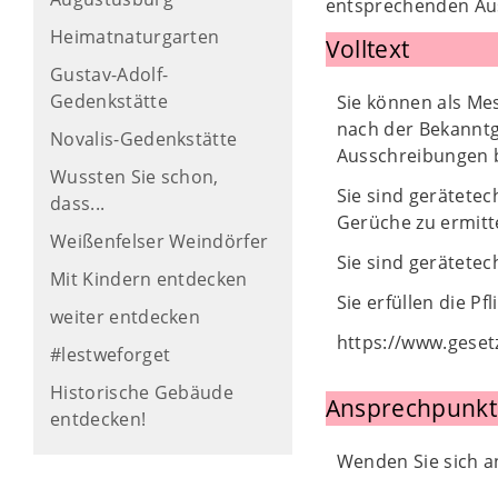
entsprechenden Aus
Heimatnaturgarten
Volltext
Gustav-Adolf-
Gedenkstätte
Sie können als Me
nach der Bekannt
Novalis-Gedenkstätte
Ausschreibungen b
Wussten Sie schon,
Sie sind gerätetec
dass...
Gerüche zu ermitte
Weißenfelser Weindörfer
Sie sind gerätete
Mit Kindern entdecken
Sie erfüllen die P
weiter entdecken
https://www.geset
#lestweforget
Historische Gebäude
Ansprechpunkt
entdecken!
Wenden Sie sich a