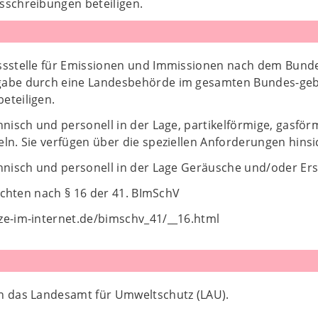
schreibungen beteiligen.
ssstelle für Emissionen und Immissionen nach dem Bunde
gabe durch eine Landesbehörde im gesamten Bundes-gebi
eteiligen.
hnisch und personell in der Lage, partikelförmige, gasfö
ln. Sie verfügen über die speziellen Anforderungen hins
chnisch und personell in der Lage Geräusche und/oder Er
flichten nach § 16 der 41. BImSchV
ze-im-internet.de/bimschv_41/__16.html
n das Landesamt für Umweltschutz (LAU).