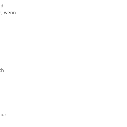
nd
r, wenn
ch
nur