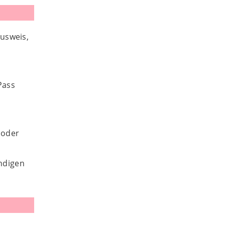
usweis,
Pass
 oder
ändigen