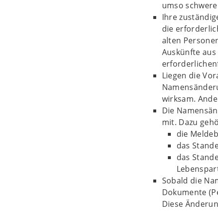
umso schwerer
Ihre zuständig
die erforderli
alten Personen 
Auskünfte aus
erforderlichenf
Liegen die Vor
Namensänderu
wirksam. Ander
Die Namensänd
mit. Dazu geh
die Melde
das Stande
das Stande
Lebenspart
Sobald die Na
Dokumente (Pe
Diese Änderun