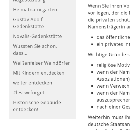
Wenn Sie Ihren Vo
Heimatnaturgarten
vorliegen, der di
Gustav-Adolf-
die privaten schu
Gedenkstätte
Namensträgerin a
Novalis-Gedenkstätte
das öffentlich
ein privates I
Wussten Sie schon,
dass...
Wichtige Gründe s
Weißenfelser Weindörfer
religiöse Motiv
wenn der Name
Mit Kindern entdecken
Assoziationen)
weiter entdecken
wenn Verwechs
#lestweforget
wenn der Name
auszusprechen 
Historische Gebäude
nach einer Ge
entdecken!
Weiterhin muss Ih
deutsche Staatsan