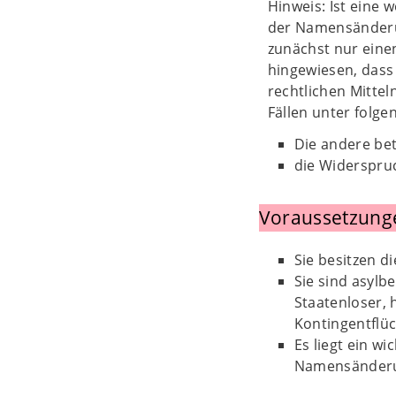
Hinweis: Ist eine w
der Namensänderun
zunächst nur eine
hingewiesen, dass
rechtlichen Mitte
Fällen unter folg
Die andere be
die Widerspru
Voraussetzung
Sie besitzen d
Sie sind asylb
Staatenloser,
Kontingentflüc
Es liegt ein w
Namensänderun