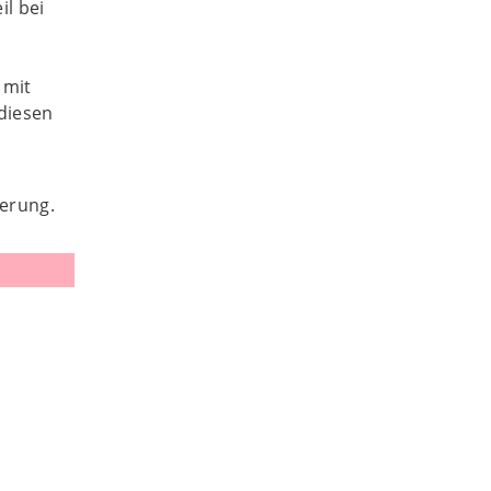
il bei
 mit
diesen
erung.