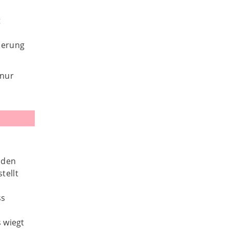
t
zierung
 nur
aden
tellt
ss
 wiegt