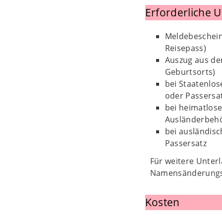
Erforderliche 
Meldebescheini
Reisepass)
Auszug aus de
Geburtsorts)
bei Staatenlo
oder Passersa
bei heimatlose
Ausländerbehö
bei ausländis
Passersatz
Für weitere Unterl
Namensänderungs
Kosten