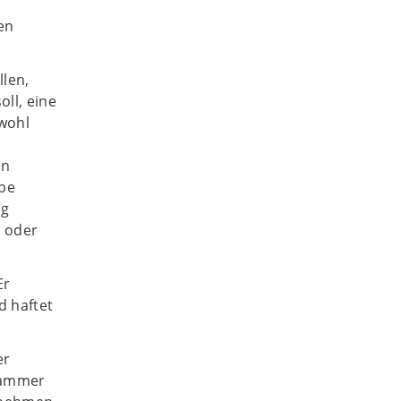
en
llen,
oll, eine
owohl
en
rbe
ag
n oder
Er
d haftet
er
skammer