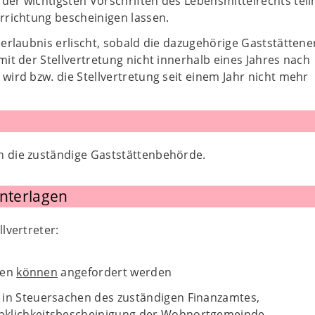
der wichtigsten Vorschriften des Lebensmittelrechts te
errichtung bescheinigen lassen.
serlaubnis erlischt, sobald die dazugehörige Gaststättene
mit der Stellvertretung nicht innerhalb eines Jahres nach
wird bzw. die Stellvertretung seit einem Jahr nicht mehr
n die zuständige Gaststättenbehörde.
Unterlagen
ellvertreter:
gen
können
angefordert werden
 in Steuersachen des zuständigen Finanzamtes,
klichkeitsbescheinigung der Wohnortgemeinde,