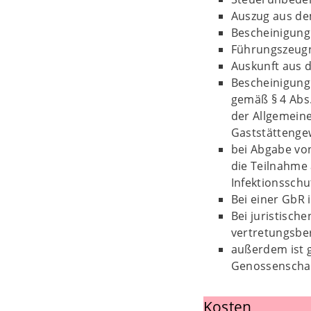
Auszug aus de
Bescheinigung
Führungszeugn
Auskunft aus 
Bescheinigung
gemäß § 4 Abs.
der Allgemein
Gaststättenge
bei Abgabe vo
die Teilnahme
Infektionsschu
Bei einer GbR 
Bei juristisch
vertretungsbe
außerdem ist 
Genossenschaf
Kosten