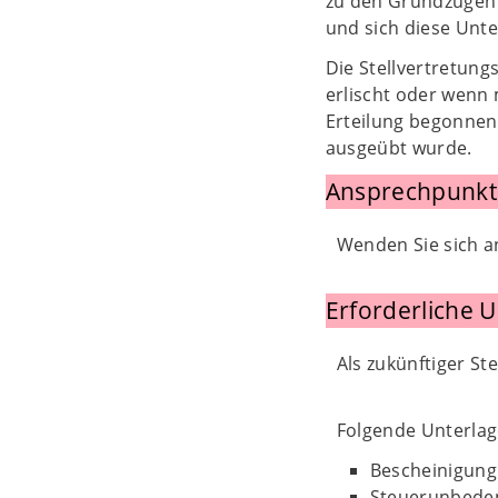
zu den Grundzügen 
und sich diese Unt
Die Stellvertretung
erlischt oder wenn 
Erteilung begonnen 
ausgeübt wurde.
Ansprechpunkt
Wenden Sie sich a
Erforderliche 
Als zukünftiger St
Folgende Unterla
Bescheinigung
Steuerunbeden