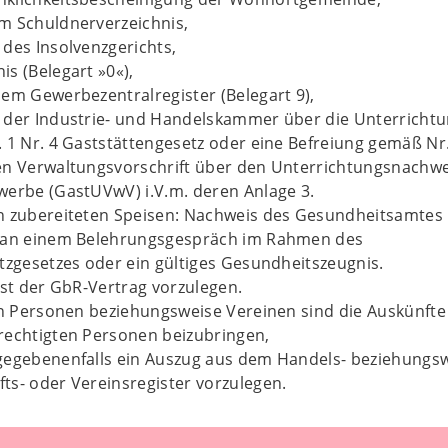
m Schuldnerverzeichnis,
 des Insolvenzgerichts,
is (Belegart »0«),
dem Gewerbezentralregister (Belegart 9),
 der Industrie- und Handelskammer über die Unterricht
 1 Nr. 4 Gaststättengesetz oder eine Befreiung gemäß Nr.
en Verwaltungsvorschrift über den Unterrichtungsnachwe
werbe (GastUVwV) i.V.m. deren Anlage 3.
n zubereiteten Speisen: Nachweis des Gesundheitsamtes
 an einem Belehrungsgespräch im Rahmen des
tzgesetzes oder ein gültiges Gesundheitszeugnis.
ist der GbR-Vertrag vorzulegen.
en Personen beziehungsweise Vereinen sind die Auskünfte 
rechtigten Personen beizubringen,
gegebenenfalls ein Auszug aus dem Handels- beziehungs
ts- oder Vereinsregister vorzulegen.