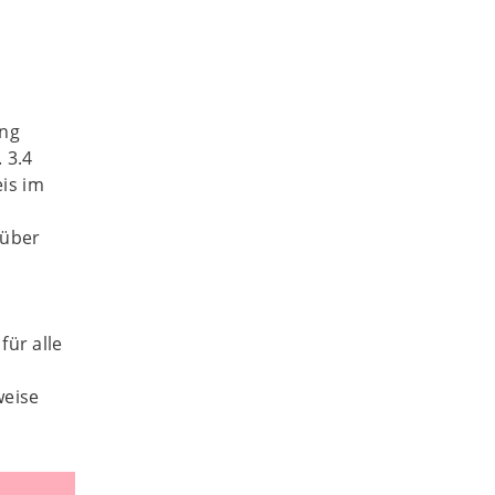
ung
 3.4
is im
 über
für alle
weise