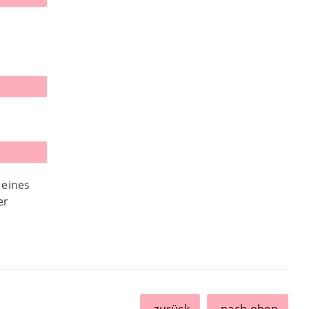
 eines
er