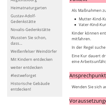
Heimatnaturgarten
Als Maßnahmen zur
Gustav-Adolf-
Mutter-Kind-
Gedenkstätte
Vater-Kind-K
Novalis-Gedenkstätte
Kinder können ent
Wussten Sie schon,
mitfahren.
dass...
In der Regel suche
Weißenfelser Weindörfer
Eine Kur dauert dr
Mit Kindern entdecken
eine Arbeitsunfäh
weiter entdecken
Ansprechpunkt
#lestweforget
Historische Gebäude
Wenden Sie sich a
entdecken!
Voraussetzung