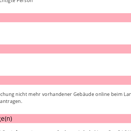
chtigte Person
öschung nicht mehr vorhandener Gebäude online beim L
antragen.
e(n)