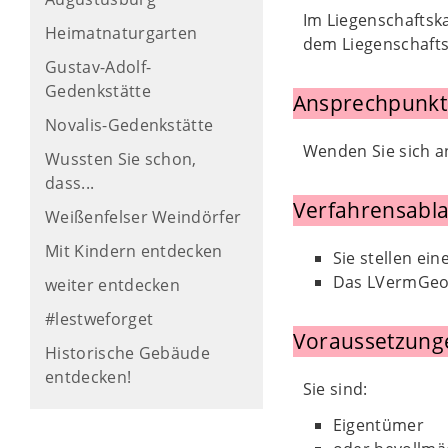
Im Liegenschaftsk
Heimatnaturgarten
dem Liegenschafts
Gustav-Adolf-
Gedenkstätte
Ansprechpunkt
Novalis-Gedenkstätte
Wenden Sie sich 
Wussten Sie schon,
dass...
Verfahrensabla
Weißenfelser Weindörfer
Mit Kindern entdecken
Sie stellen e
Das LVermGeo 
weiter entdecken
#lestweforget
Voraussetzung
Historische Gebäude
entdecken!
Sie sind:
Eigentümer