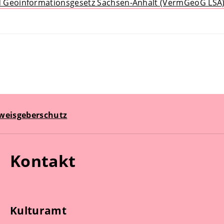
 Geoinformationsgesetz Sachsen-Anhalt (VermGeoG LSA
weisgeberschutz
Kontakt
Kulturamt