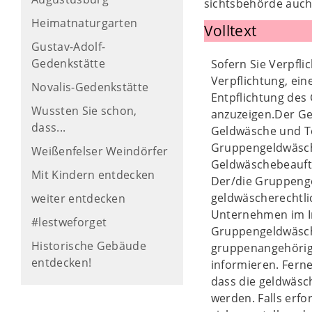
sichtsbehörde auch
Heimatnaturgarten
Volltext
Gustav-Adolf-
Gedenkstätte
Sofern Sie Verpfl
Verpflichtung, ein
Novalis-Gedenkstätte
Entpflichtung des
Wussten Sie schon,
anzuzeigen.Der Gel
dass...
Geldwäsche und Te
Gruppengeldwäsche
Weißenfelser Weindörfer
Geldwäschebeauftr
Mit Kindern entdecken
Der/die Gruppeng
geldwäscherechtli
weiter entdecken
Unternehmen im In
#lestweforget
Gruppengeldwäsche
Historische Gebäude
gruppenangehörige
entdecken!
informieren. Fern
dass die geldwäsc
werden. Falls erf