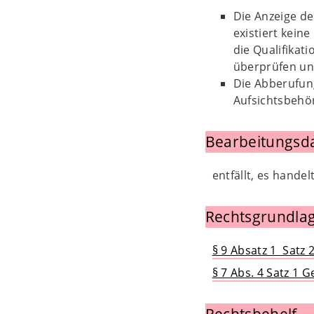
Die Anzeige de
existiert keine
die Qualifikat
überprüfen und
Die Abberufung
Aufsichtsbehö
Bearbeitungsd
entfällt, es hande
Rechtsgrundlag
§ 9 Absatz 1 Satz
§ 7 Abs. 4 Satz 1