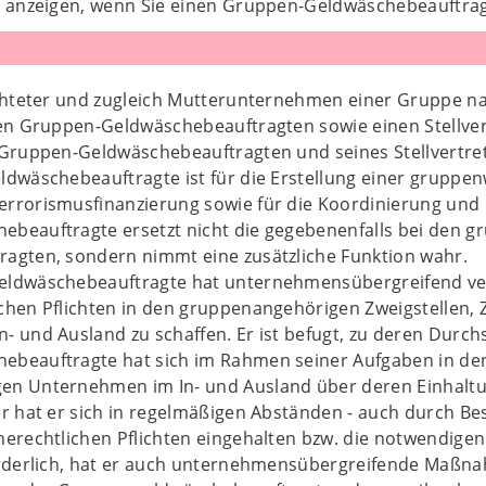
 anzeigen, wenn Sie einen Gruppen-Geldwäschebeauftrag
ichteter und zugleich Mutterunternehmen einer Gruppe n
en Gruppen-Geldwäschebeauftragten sowie einen Stellvert
 Gruppen-Geldwäschebeauftragten und seines Stellvertre
dwäschebeauftragte ist für die Erstellung einer gruppen
rrorismusfinanzierung sowie für die Koordinierung und
beauftragte ersetzt nicht die gegebenenfalls bei den 
agten, sondern nimmt eine zusätzliche Funktion wahr.
eldwäschebeauftragte hat unternehmensübergreifend ver
chen Pflichten in den gruppenangehörigen Zweigstellen
- und Ausland zu schaffen. Er ist befugt, zu deren Durch
beauftragte hat sich im Rahmen seiner Aufgaben in den
n Unternehmen im In- und Ausland über deren Einhaltun
er hat er sich in regelmäßigen Abständen - auch durch B
herechtlichen Pflichten eingehalten bzw. die notwendi
orderlich, hat er auch unternehmensübergreifende Maßn