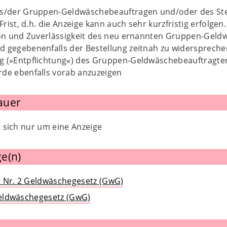
s/der Gruppen-Geldwäschebeauftragen und/oder des Stell
 Frist, d.h. die Anzeige kann auch sehr kurzfristig erfolge
ion und Zuverlässigkeit des neu ernannten Gruppen-Geld
 gegebenenfalls der Bestellung zeitnah zu widerspreche
 (»Entpflichtung«) des Gruppen-Geldwäschebeauftragten 
rde ebenfalls vorab anzuzeigen
auer
lt sich nur um eine Anzeige
e(n)
 2 Nr. 2 Geldwäschegesetz (GwG)
 Geldwäschegesetz (GwG)