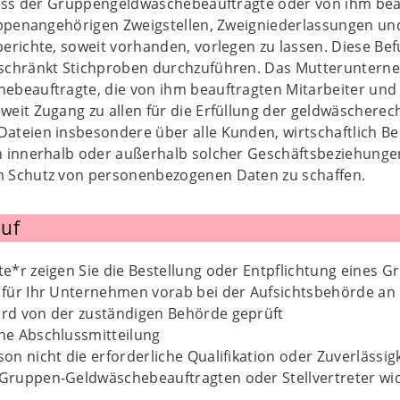
ass der Gruppengeldwäschebeauftragte oder von ihm beauf
uppenangehörigen Zweigstellen, Zweigniederlassungen 
erichte, soweit vorhanden, vorlegen zu lassen. Diese Be
chränkt Stichproben durchzuführen. Das Mutterunternehm
beauftragte, die von ihm beauftragten Mitarbeiter und
it Zugang zu allen für die Erfüllung der geldwäscherech
teien insbesondere über alle Kunden, wirtschaftlich Be
 innerhalb oder außerhalb solcher Geschäftsbeziehung
 Schutz von personenbezogenen Daten zu schaffen.
uf
ete*r zeigen Sie die Bestellung oder Entpflichtung eine
s für Ihr Unternehmen vorab bei der Aufsichtsbehörde an
ird von der zuständigen Behörde geprüft
ine Abschlussmitteilung
rson nicht die erforderliche Qualifikation oder Zuverlässi
s Gruppen-Geldwäschebeauftragten oder Stellvertreter w