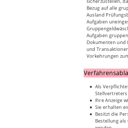
sicherzustellen, d
Bezug auf alle gr
Ausland Prüfungsb
Aufgaben uneinges
Gruppengeldwäsche
Aufgaben gruppenwe
Dokumenten und Da
und Transaktionen
Vorkehrungen zum
Verfahrensabla
Als Verpflicht
Stellvertreter
Ihre Anzeige w
Sie erhalten e
Besitzt die Pe
Bestellung al
werden