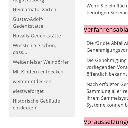
Wenn Sie ein fläc
Heimatnaturgarten
benötigen Sie ein
Gustav-Adolf-
Gedenkstätte
Verfahrensabla
Novalis-Gedenkstätte
Die für die Abfall
Wussten Sie schon,
Genehmigungsvorau
dass...
Die Genehmigung 
Weißenfelser Weindörfer
vorliegenden Vora
Mit Kindern entdecken
öffentlich bekann
weiter entdecken
Nach erfolgter Ge
#lestweforget
Sammlung aller re
Ihrem Sammelsyste
Historische Gebäude
Systeme können b
entdecken!
Voraussetzung