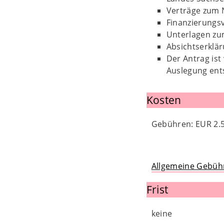
Verträge zum 
Finanzierungsv
Unterlagen zum
Absichtserklär
Der Antrag ist
Auslegung ent
Kosten
Gebühren: EUR 2.5
Allgemeine Gebüh
Frist
keine