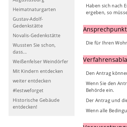
Haben sich nach E
Heimatnaturgarten
ergeben, so müssen
Gustav-Adolf-
Gedenkstätte
Ansprechpunkt
Novalis-Gedenkstätte
Die für Ihren Woh
Wussten Sie schon,
dass...
Verfahrensabla
Weißenfelser Weindörfer
Mit Kindern entdecken
Den Antrag können 
weiter entdecken
Wenn Sie den Antra
Behörde ein.
#lestweforget
Historische Gebäude
Der Antrag und di
entdecken!
Wenn alle Bedingun