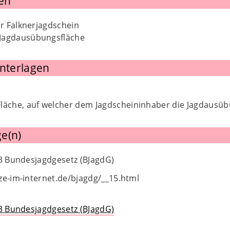
en
ter Falknerjagdschein
Jagdausübungsfläche
Unterlagen
läche, auf welcher dem Jagdscheininhaber die Jagdausüb
e(n)
 3 Bundesjagdgesetz (BJagdG)
ze-im-internet.de/bjagdg/__15.html
 3 Bundesjagdgesetz (BJagdG)