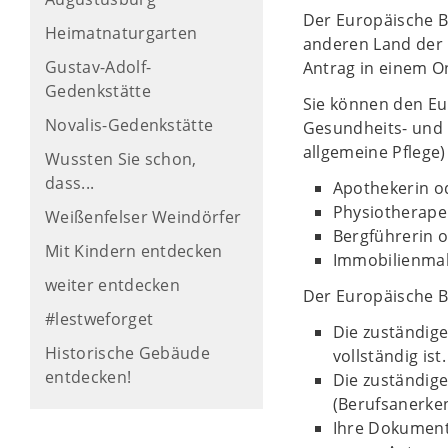
Der Europäische Be
Heimatnaturgarten
anderen Land der 
Gustav-Adolf-
Antrag in einem On
Gedenkstätte
Sie können den Eu
Novalis-Gedenkstätte
Gesundheits- und 
allgemeine Pflege)
Wussten Sie schon,
dass...
Apothekerin o
Physiotherape
Weißenfelser Weindörfer
Bergführerin 
Mit Kindern entdecken
Immobilienmak
weiter entdecken
Der Europäische Be
#lestweforget
Die zuständige
Historische Gebäude
vollständig is
entdecken!
Die zuständige
(Berufsanerke
Ihre Dokument