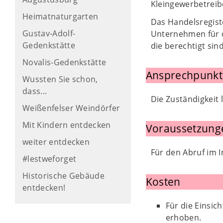
Kleingewerbetreibe
Heimatnaturgarten
Das Handelsregist
Gustav-Adolf-
Unternehmen für d
Gedenkstätte
die berechtigt si
Novalis-Gedenkstätte
Ansprechpunkt
Wussten Sie schon,
dass...
Die Zuständigkeit 
Weißenfelser Weindörfer
Mit Kindern entdecken
Voraussetzung
weiter entdecken
Für den Abruf im I
#lestweforget
Historische Gebäude
Kosten
entdecken!
Für die Einsic
erhoben.