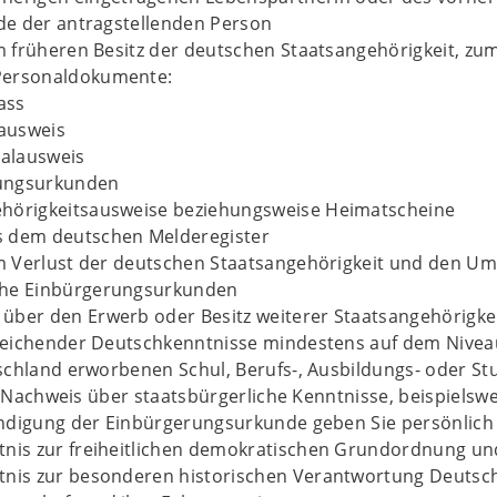
e der antragstellenden Person
früheren Besitz der deutschen Staatsangehörigkeit, zum 
Personaldokumente:
ass
ausweis
alausweis
ungsurkunden
ehörigkeitsausweise beziehungsweise Heimatscheine
s dem deutschen Melderegister
 Verlust der deutschen Staatsangehörigkeit und den Ums
che Einbürgerungsurkunden
über den Erwerb oder Besitz weiterer Staatsangehörigke
eichender Deutschkenntnisse mindestens auf dem Niveau B
schland erworbenen Schul, Berufs-, Ausbildungs- oder St
n: Nachweis über staatsbürgerliche Kenntnisse, beispiels
ndigung der Einbürgerungsurkunde geben Sie persönlich 
tnis zur freiheitlichen demokratischen Grundordnung un
tnis zur besonderen historischen Verantwortung Deutschl