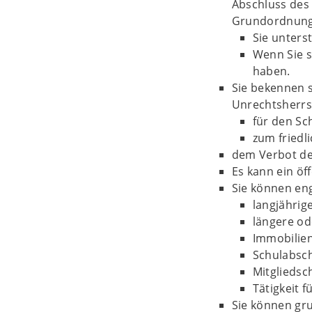
Abschluss des 
Grundordnung 
Sie unters
Wenn Sie s
haben.
Sie bekennen s
Unrechtsherrs
für den Sc
zum fried
dem Verbot der
Es kann ein öf
Sie können en
langjährig
längere od
Immobilien
Schulabsch
Mitgliedsc
Tätigkeit 
Sie können gru