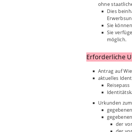
ohne staatlich
Dies beinh
Erwerbsunf
Sie können
Sie verfüg
möglich.
Erforderliche 
Antrag auf Wi
aktuelles Iden
Reisepass
Identitäts
Urkunden zum
gegebenenf
gegebenenf
der vo
der vo