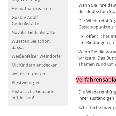
Wenn Sie Ihre deu
Heimatnaturgarten
der deutschen Sta
Gustav-Adolf-
Die Wiedereinbürg
Gedenkstätte
Gesichtspunkte si
Novalis-Gedenkstätte
öffentliches I
Wussten Sie schon,
Bindungen an 
dass...
Wenn Sie die Vora
Weißenfelser Weindörfer
wirksam. Das Bund
Themen rund um di
Mit Kindern entdecken
weiter entdecken
Verfahrensabla
#lestweforget
Historische Gebäude
Die Wiedereinbürg
entdecken!
Ihrer zuständigen
Schriftliche oder 