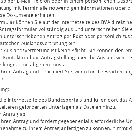
ab per E-Mail, Telefon oder in einem persönlichen Gespr
etung mit Termin alle notwendigen Informationen über di
se Dokumente erhalten.
mular können Sie auf der Internetseite des BVA direkt h
 Antragsformular vollständig aus und unterschreiben Sie e
en unterschriebenen Antrag per Post oder persönlich zus
eutschen Auslandsvertretung ein.
r Auslandsvertretung ist keine Pflicht. Sie können den A
r Kontakt und die Antragstellung über die Auslandsvert
tellungnahme abgeben muss.
Ihren Antrag und informiert Sie, wenn für die Bearbeitu
nd.
ung:
die Internetseite des Bundesportals und füllen dort das 
weiteren geforderten Unterlagen als Dateien hinzu.
n Antrag ab.
Ihren Antrag und fordert gegebenenfalls erforderliche Un
ungnahme zu Ihrem Antrag anfertigen zu können, nimmt di