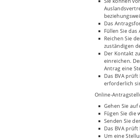
Sie können vor
Auslandsvertr
beziehungswei
Das Antragsfor
Füllen Sie das
Reichen Sie d
zuständigen d
Der Kontakt zu
einreichen. De
Antrag eine S
Das BVA prüft 
erforderlich si
Online-Antragstell
Gehen Sie auf 
Fügen Sie die 
Senden Sie de
Das BVA prüft 
Um eine Stell