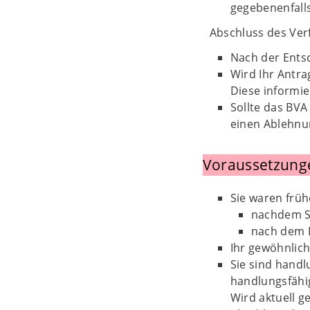
gegebenenfalls
Abschluss des Verf
Nach der Ents
Wird Ihr Antra
Diese informi
Sollte das BVA
einen Ablehnu
Voraussetzung
Sie waren früh
nachdem S
nach dem Ei
Ihr gewöhnlich
Sie sind handl
handlungsfähig
Wird aktuell g