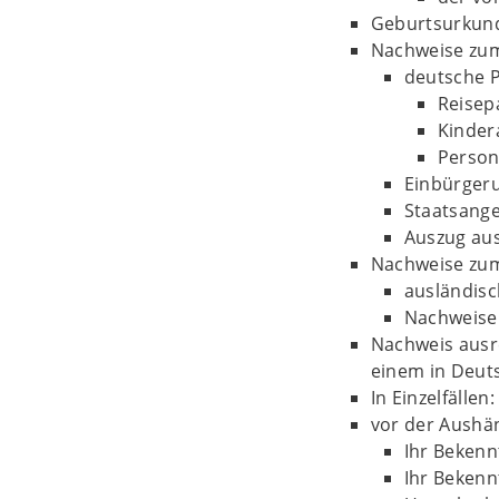
Geburtsurkund
Nachweise zum 
deutsche 
Reisep
Kinder
Person
Einbürger
Staatsang
Auszug au
Nachweise zum
ausländis
Nachweise 
Nachweis ausr
einem in Deut
In Einzelfälle
vor der Aushä
Ihr Bekenn
Ihr Bekenn