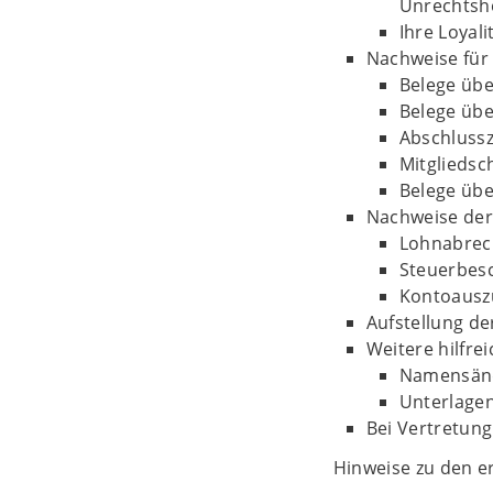
Unrechtshe
Ihre Loyal
Nachweise für 
Belege übe
Belege übe
Abschlussz
Mitgliedsc
Belege übe
Nachweise der 
Lohnabre
Steuerbes
Kontoausz
Aufstellung d
Weitere hilfre
Namensänd
Unterlagen
Bei Vertretung
Hinweise zu den e