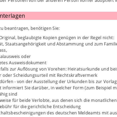
der Personen von der anderen Person vorher adoptiert 
Unterlagen
zu beantragen, benötigen Sie:
riginal, beglaubigte Kopien genügen in der Regel nicht:
tät, Staatsangehörigkeit und Abstammung und zum Famil
ass,
alausweis oder
etes Ausweisdokument
alls zur Auflösung von Vorehen: Heiratsurkunde und bei
r oder Scheidungsurteil mit Rechtskraftvermerk
ürfen - von der Ausstellung der Urkunden bis zur Vorlage
 informiert Sie darüber, in welcher Form (zum Beispiel mi
hig sind
eise für beide Verlobte, aus denen sich die monatliche
bühr für die gerichtliche Entscheidung
nthaltsbescheinigungen des deutschen Meldeamts mit aus