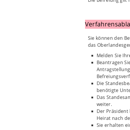
Die Befreiung gilt
Verfahrensabla
Sie können den Be
das Oberlandesger
Melden Sie Ihr
Beantragen Sie
Antragstellung
Befreiungsver
Die Standesbea
benötigte Unte
Das Standesam
weiter.
Der Präsident 
Heirat nach de
Sie erhalten e