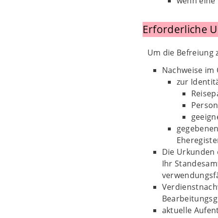
wenn eine 
Erforderliche 
Um die Befreiung 
Nachweise im O
zur Identi
Reisep
Person
geeign
gegebenenf
Eheregiste
Die Urkunden d
Ihr Standesamt
verwendungsfä
Verdienstnachw
Bearbeitungsge
aktuelle Aufe