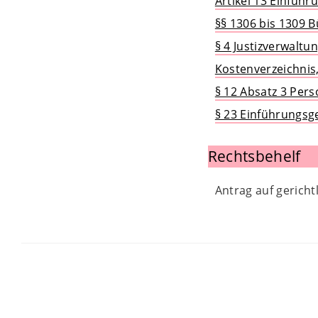
Artikel 13 Einfüh
§§ 1306 bis 1309 
§ 4 Justizverwaltu
Kostenverzeichnis,
§ 12 Absatz 3 Per
§ 23 Einführungsg
Rechtsbehelf
Antrag auf gericht