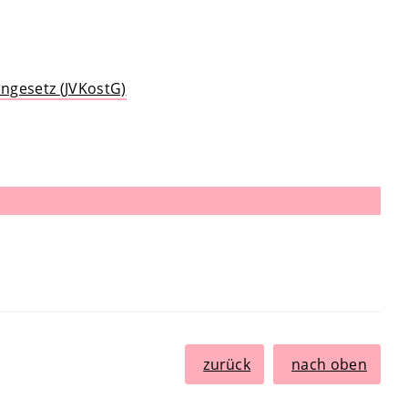
engesetz (JVKostG)
zurück
nach oben