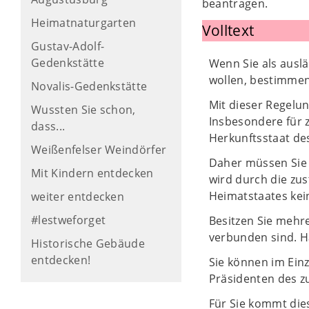
beantragen.
Heimatnaturgarten
Volltext
Gustav-Adolf-
Gedenkstätte
Wenn Sie als ausl
wollen, bestimmen
Novalis-Gedenkstätte
Mit dieser Regelun
Wussten Sie schon,
Insbesondere für 
dass...
Herkunftsstaat des
Weißenfelser Weindörfer
Daher müssen Sie 
Mit Kindern entdecken
wird durch die zu
Heimatstaates kei
weiter entdecken
#lestweforget
Besitzen Sie mehr
verbunden sind. H
Historische Gebäude
entdecken!
Sie können im Einz
Präsidenten des z
Für Sie kommt die