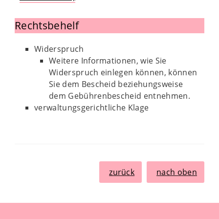
Rechtsbehelf
Widerspruch
Weitere Informationen, wie Sie
Widerspruch einlegen können, können
Sie dem Bescheid beziehungsweise
dem Gebührenbescheid entnehmen.
verwaltungsgerichtliche Klage
zurück
nach oben