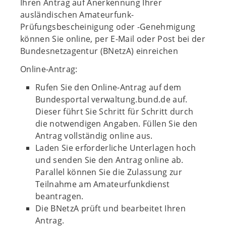
Ihren Antrag auf Anerkennung Ihrer
ausländischen Amateurfunk-
Prüfungsbescheinigung oder -Genehmigung
können Sie online, per E-Mail oder Post bei der
Bundesnetzagentur (BNetzA) einreichen
Online-Antrag:
Rufen Sie den Online-Antrag auf dem
Bundesportal verwaltung.bund.de auf.
Dieser führt Sie Schritt für Schritt durch
die notwendigen Angaben. Füllen Sie den
Antrag vollständig online aus.
Laden Sie erforderliche Unterlagen hoch
und senden Sie den Antrag online ab.
Parallel können Sie die Zulassung zur
Teilnahme am Amateurfunkdienst
beantragen.
Die BNetzA prüft und bearbeitet Ihren
Antrag.