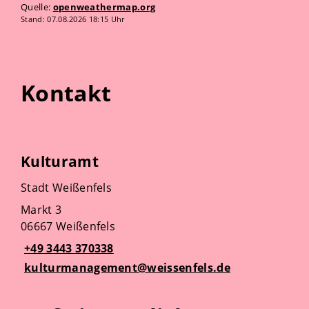
Quelle:
openweathermap.org
Stand: 07.08.2026 18:15 Uhr
Kontakt
Kulturamt
Stadt Weißenfels
Markt 3
06667 Weißenfels
+49 3443 370338
kulturmanagement@weissenfels.de