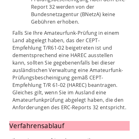
Report 32 werden von der
Bundesnetzagentur (BNetzA) keine
Gebühren erhoben.
Falls Sie Ihre Amateurfunk-Prüfung in einem
Land abgelegt haben, das der CEPT-
Empfehlung T/R61-02 beigetreten ist und
dementsprechend eine HAREC ausstellen
kann, sollten Sie gegebenenfalls bei dieser
ausländischen Verwaltung eine Amateurfunk-
Prüfungsbescheinigung gemäß CEPT-
Empfehlung T/R 61-02 (HAREC) beantragen.
Gleiches gilt, wenn Sie im Ausland eine
Amateurfunkprüfung abgelegt haben, die den
Anforderungen des ERC-Reports 32 entspricht.
Verfahrensablauf