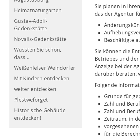
Sie planen in Ihr
Heimatnaturgarten
das der Agentur fü
Gustav-Adolf-
Änderungskün
Gedenkstätte
Aufhebungsver
Novalis-Gedenkstätte
Beschäftigte a
Wussten Sie schon,
Sie können die Ent
dass...
Betriebes und der
Anzeige bei der A
Weißenfelser Weindörfer
darüber beraten, 
Mit Kindern entdecken
Folgende Informat
weiter entdecken
Gründe für ge
#lestweforget
Zahl und Beru
Historische Gebäude
Zahl und Beru
entdecken!
Zeitraum, in 
vorgesehenen K
für die Berec