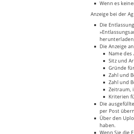
Wenn es keinen
Anzeige bei der Ag
Die Entlassung
»Entlassungsa
herunterladen,
Die Anzeige an
Name des 
Sitz und A
Gründe für
Zahl und B
Zahl und B
Zeitraum,
Kriterien 
Die ausgefüllt
per Post überm
Über den Uplo
haben.
Wenn Sie die E