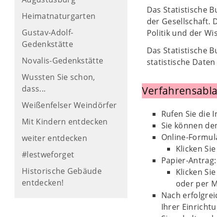
Das Statistische 
Heimatnaturgarten
der Gesellschaft. 
Gustav-Adolf-
Politik und der Wi
Gedenkstätte
Das Statistische 
Novalis-Gedenkstätte
statistische Daten
Wussten Sie schon,
dass...
Verfahrensabla
Weißenfelser Weindörfer
Rufen Sie die 
Mit Kindern entdecken
Sie können den
Online-Formul
weiter entdecken
Klicken Si
#lestweforget
Papier-Antrag:
Historische Gebäude
Klicken Si
entdecken!
oder per M
Nach erfolgre
Ihrer Einricht