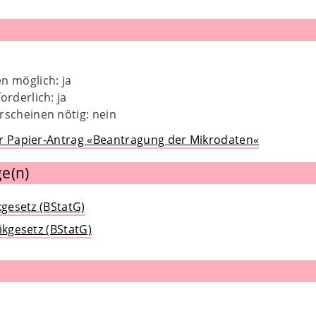
n möglich: ja
orderlich: ja
rscheinen nötig: nein
r Papier-Antrag «Beantragung der Mikrodaten«
e(n)
kgesetz (BStatG)
ikgesetz (BStatG)