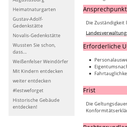
Ansprechpunkt
Heimatnaturgarten
Gustav-Adolf-
Die Zuständigkeit
Gedenkstätte
Landesverwaltung
Novalis-Gedenkstätte
Wussten Sie schon,
Erforderliche 
dass...
Personalausw
Weißenfelser Weindörfer
Eigentumsnachw
Mit Kindern entdecken
Fahrtauglichke
weiter entdecken
Frist
#lestweforget
Historische Gebäude
Die Geltungsdauer 
entdecken!
Konformitätserklär