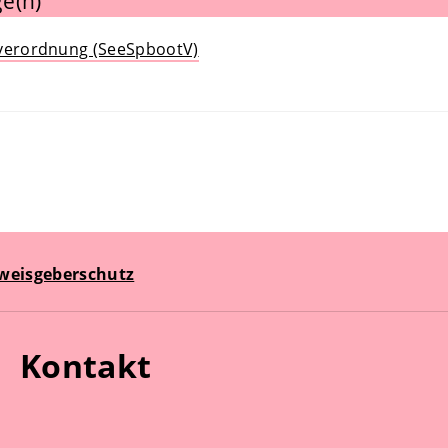
e(n)
tverordnung (SeeSpbootV)
weisgeberschutz
Kontakt