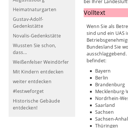
bei Ihrer Landesluf
Heimatnaturgarten
Volltext
Gustav-Adolf-
Gedenkstätte
Wenn Sie als Betr
sind und ein UAS i
Novalis-Gedenkstätte
Betriebsgenehmigu
Wussten Sie schon,
Bundesland Sie wo
dass...
ausschlaggebend. 
befindet:
Weißenfelser Weindörfer
Bayern
Mit Kindern entdecken
Berlin
weiter entdecken
Brandenburg
#lestweforget
Mecklenburg
Nordrhein-Wes
Historische Gebäude
Saarland
entdecken!
Sachsen
Sachsen-Anhal
Thüringen