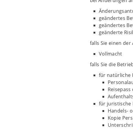
bei Änderungen a
Änderungsant
geändertes Be
geändertes Be
geänderte Ris
falls Sie einen de
Vollmacht
falls Sie die Betr
für natürliche
Personala
Reisepass
Aufenthalts
für juristisch
Handels- o
Kopie Pers
Unterschri