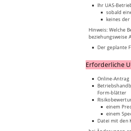
Ihr UAS-Betrieb
sobald ein
keines der 
Hinweis: Welche Be
beziehungsweise A
Der geplante F
Erforderliche 
Online-Antrag
Betriebshandbu
Form-blätter
Risikobewertu
einem Pred
einem Spec
Datei mit den 