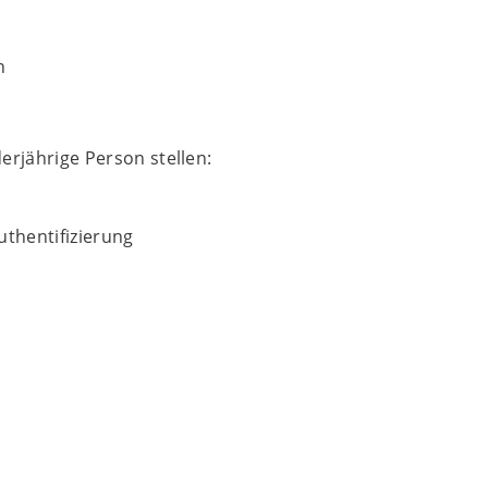
n
derjährige Person stellen:
uthentifizierung