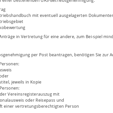
n einer bestehenden UAS-Betriebsgenehmigung:
rag
triebshandbuch mit eventuell ausgelagerten Dokumente
triebsgebiet
ikobewertung
r Anträge in Vertretung für eine andere, zum Bei-spiel min
iebsgenehmigung per Post beantragen, benötigen Sie zur A
 Personen:
usweis
 oder
titel, jeweils in Kopie
e Personen:
der Vereinsregisterauszug mit
onalausweis oder Reisepass und
ft einer vertretungsberechtigten Person