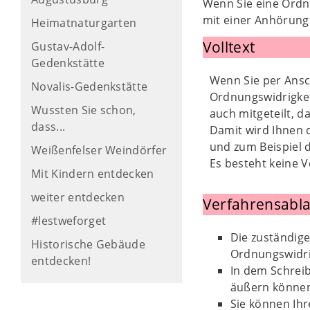
Wenn Sie eine Ordn
mit einer Anhörung 
Heimatnaturgarten
Volltext
Gustav-Adolf-
Gedenkstätte
Wenn Sie per Ansc
Novalis-Gedenkstätte
Ordnungswidrigkei
Wussten Sie schon,
auch mitgeteilt, d
dass...
Damit wird Ihnen 
und zum Beispiel 
Weißenfelser Weindörfer
Es besteht keine V
Mit Kindern entdecken
weiter entdecken
Verfahrensabla
#lestweforget
Die zuständige
Historische Gebäude
Ordnungswidri
entdecken!
In dem Schreib
äußern könne
Sie können Ih