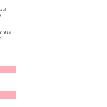
 auf
e
annten
d
f