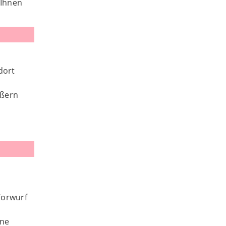
 Ihnen
dort
ußern
Vorwurf
ine