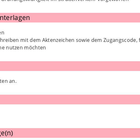
Unterlagen
en
chreiben mit dem Aktenzeichen sowie dem Zugangscode, fa
ine nutzen möchten
ten an.
e(n)