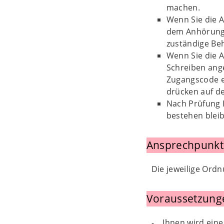
machen.
Wenn Sie die A
dem Anhörungs
zuständige Be
Wenn Sie die 
Schreiben ang
Zugangscode ei
drücken auf d
Nach Prüfung I
bestehen bleib
Ansprechpunkt
Die jeweilige Ord
Voraussetzung
- Ihnen wird eine