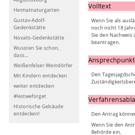
Volltext
Heimatnaturgarten
Gustav-Adolf-
Wenn Sie als ausl
Gedenkstätte
noch nicht 18 Jahr
Sie den Nachweis 
Novalis-Gedenkstätte
beantragen.
Wussten Sie schon,
dass...
Ansprechpunkt
Weißenfelser Weindörfer
Den Tagesjagdsche
Mit Kindern entdecken
Zuständigkeitsber
weiter entdecken
#lestweforget
Verfahrensabla
Historische Gebäude
entdecken!
Den Antrag können 
Wenn Sie den Antra
Behörde ein.