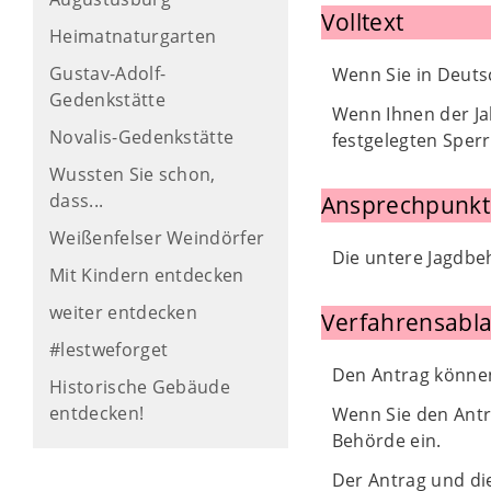
Volltext
Heimatnaturgarten
Gustav-Adolf-
Wenn Sie in Deuts
Gedenkstätte
Wenn Ihnen der Ja
Novalis-Gedenkstätte
festgelegten Sperr
Wussten Sie schon,
dass...
Ansprechpunkt
Weißenfelser Weindörfer
Die untere Jagdbe
Mit Kindern entdecken
weiter entdecken
Verfahrensabla
#lestweforget
Den Antrag können 
Historische Gebäude
entdecken!
Wenn Sie den Antra
Behörde ein.
Der Antrag und di