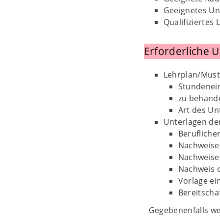
Geeignetes Un
Qualifiziertes
Erforderliche 
Lehrplan/Must
Stundenein
zu behande
Art des Un
Unterlagen der
Beruflich
Nachweise 
Nachweise 
Nachweis d
Vorlage ei
Bereitscha
Gegebenenfalls we