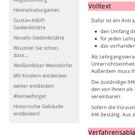
Volltext
Heimatnaturgarten
Gustav-Adolf-
Dafür ist ein Antra
Gedenkstätte
den Umfang de
Novalis-Gedenkstätte
für jeden Lehr
das vorhanden
Wussten Sie schon,
dass...
Als Lehrgangsvera
Unterrichtseinheit
Weißenfelser Weindörfer
Außerdem muss Ihr 
Mit Kindern entdecken
Die zuständige IH
weiter entdecken
den von Ihnen als
#lestweforget
vereinbaren.
Historische Gebäude
Sofern die Voraus
entdecken!
IHK bestätig. Aus
Verfahrensabla