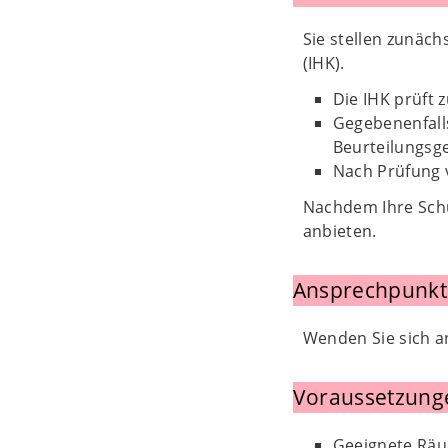
Sie stellen zunäc
(IHK).
Die IHK prüft 
Gegebenenfalls
Beurteilungsg
Nach Prüfung v
Nachdem Ihre Schu
anbieten.
Ansprechpunkt
Wenden Sie sich a
Voraussetzung
Geeignete Räu